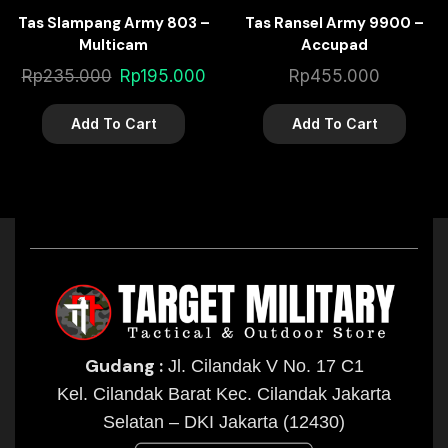
Tas Slampang Army 803 –
Tas Ransel Army 9900 –
Multicam
Accupad
Rp
235.000
Rp
195.000
Rp
455.000
Add To Cart
Add To Cart
Gudang :
Jl. Cilandak V No. 17 C1
Kel. Cilandak Barat Kec. Cilandak Jakarta
Selatan – DKI Jakarta (12430)