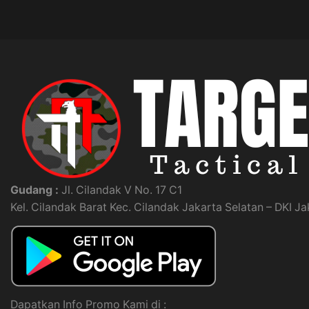
Gudang :
Jl. Cilandak V No. 17 C1
Kel. Cilandak Barat Kec. Cilandak Jakarta Selatan – DKI J
Dapatkan Info Promo Kami di :