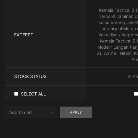
Kemeja Tactical 5.1
Terbaik! Jaminan 
kalau barang Jelek
berani jual Murah
EXCERPT
Kekecilan / Kegede
Kemeja Tactical 5.
Model : Lengan Panj
XL Warna : Hitam, K
Ar
STOCK STATUS
In s
SELECT ALL
APPLY