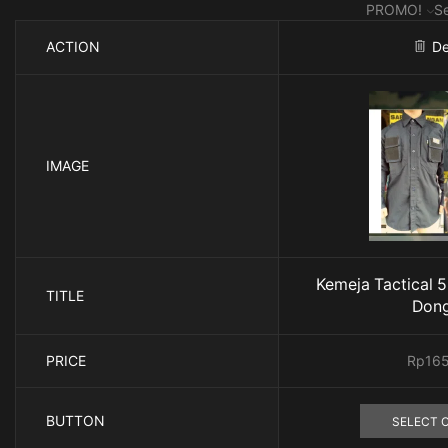
PROMO!
S
ACTION
De
IMAGE
Kemeja Tactical 5.
TITLE
Don
PRICE
Rp
16
BUTTON
SELECT 