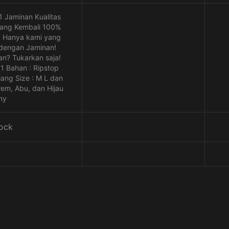
has
multiple
1 Jaminan Kualitas
variants.
Uang Kembali 100%
The
! Hanya kami yang
options
 dengan Jaminan!
may
an? Tukarkan saja!
be
11 Bahan : Ripstop
chosen
ang Size : M L dan
on
rem, Abu, dan Hijau
the
my
product
page
tock