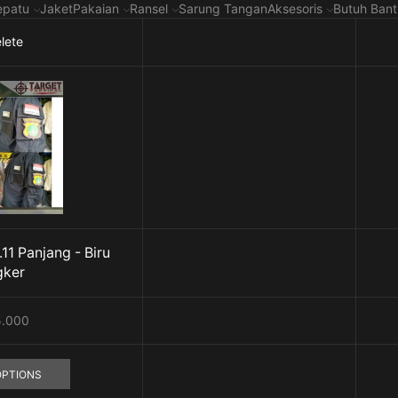
epatu
Jaket
Pakaian
Ransel
Sarung Tangan
Aksesoris
Butuh Ban
lete
11 Panjang - Biru
gker
5.000
This
OPTIONS
product